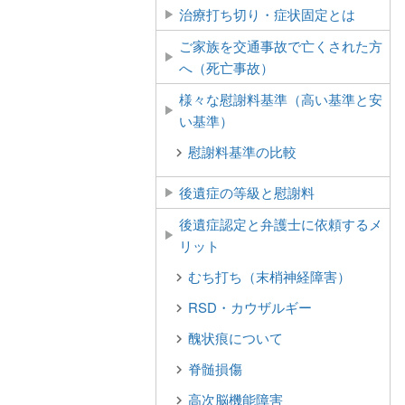
治療打ち切り・症状固定とは
ご家族を交通事故で亡くされた方
へ（死亡事故）
様々な慰謝料基準（高い基準と安
い基準）
慰謝料基準の比較
後遺症の等級と慰謝料
後遺症認定と弁護士に依頼するメ
リット
むち打ち（末梢神経障害）
RSD・カウザルギー
醜状痕について
脊髄損傷
高次脳機能障害