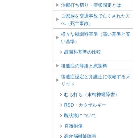
治療打ち切り・症状固定とは
ご家族を交通事故で亡くされた方
へ（死亡事故）
様々な慰謝料基準（高い基準と安
い基準）
慰謝料基準の比較
後遺症の等級と慰謝料
後遺症認定と弁護士に依頼するメ
リット
むち打ち（末梢神経障害）
RSD・カウザルギー
醜状痕について
脊髄損傷
高次脳機能障害