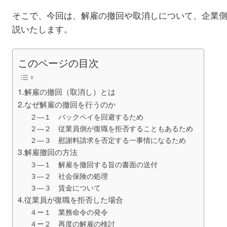
そこで、今回は、解雇の撤回や取消しについて、企業
説いたします。
このページの目次
1.解雇の撤回（取消し）とは
2.なぜ解雇の撤回を行うのか
２―１ バックペイを回避するため
２―２ 従業員側が復職を拒否することもあるため
２―３ 慰謝料請求を否定する一事情になるため
3.解雇撤回の方法
３―１ 解雇を撤回する旨の書面の送付
３―２ 社会保険の処理
３―３ 賃金について
4.従業員が復職を拒否した場合
４ー１ 業務命令の発令
４ー２ 再度の解雇の検討