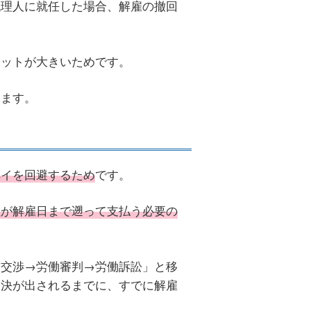
代理人に就任した場合、解雇の撤回
リットが大きいためです。
します。
ペイを回避するため
です。
社が解雇日まで遡って支払う必要の
談交渉→労働審判→労働訴訟」と移
判決が出されるまでに、すでに解雇