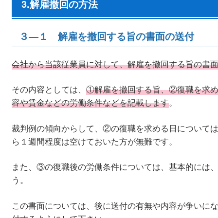
3.解雇撤回の方法
３―１ 解雇を撤回する旨の書面の送付
会社から当該従業員に対して、解雇を撤回する旨の書
その内容としては、
①解雇を撤回する旨、②復職を求
容や賃金などの労働条件などを記載します
。
裁判例の傾向からして、②の復職を求める日について
ら１週間程度は空けておいた方が無難です。
また、③の復職後の労働条件については、基本的には
う。
この書面については、後に送付の有無や内容が争いに