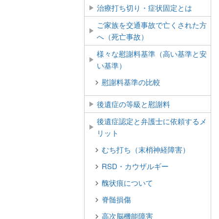
治療打ち切り・症状固定とは
ご家族を交通事故で亡くされた方
へ（死亡事故）
様々な慰謝料基準（高い基準と安
い基準）
慰謝料基準の比較
後遺症の等級と慰謝料
後遺症認定と弁護士に依頼するメ
リット
むち打ち（末梢神経障害）
RSD・カウザルギー
醜状痕について
脊髄損傷
高次脳機能障害