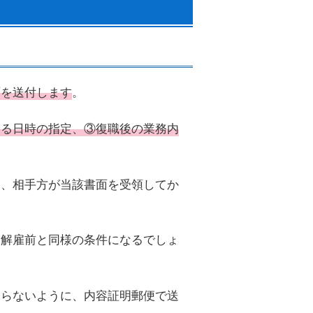
面を送付します
。
める日時の指定、③復職後の業務内
は、相手方が当該書面を受領してか
、解雇前と同様の条件になるでしょ
ならないように、内容証明郵便で送