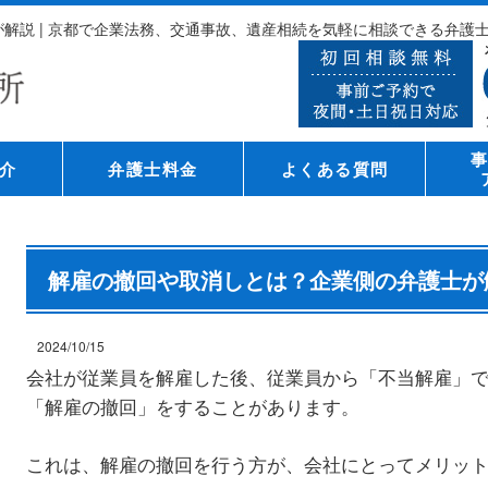
解説 | 京都で企業法務、交通事故、遺産相続を気軽に相談できる弁護
介
弁護士料金
よくある質問
解雇の撤回や取消しとは？企業側の弁護士が
2024/10/15
会社が従業員を解雇した後、従業員から「不当解雇」
「解雇の撤回」をすることがあります。
これは、解雇の撤回を行う方が、会社にとってメリッ